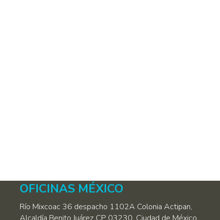
noviembre 8, 2019
Deja un comentario
Es de todos conocida la obligación que
tenemos los mexicanos y residentes en el
país de pagar impuestos, esto nos ayuda a
evitar problemas ante las autoridades
recaudadoras. Entre los principios que
atañen a esta obligación, destacaremos el de
autodeterminación y buena fe, que se
traducen en la capacidad del contribuyente
para determinar lo que…
OFICINAS MÉXICO
Río Mixcoac 36 despacho 1102A Colonia Actipan,
Alcaldía Benito Juárez CP 03230, Ciudad de México