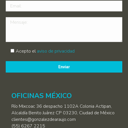
Acepto el
aviso de privacidad
Por
favor,
deja
este
campo
OFICINAS MÉXICO
vacío.
Río Mixcoac 36 despacho 1102A Colonia Actipan,
Alcaldía Benito Juárez CP 03230, Ciudad de México
clientes@gonzalezdearaujo.com
(55) 6267 2215