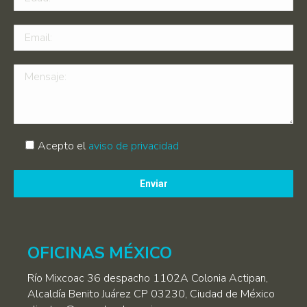
Acepto el
aviso de privacidad
Por
favor,
deja
este
campo
OFICINAS MÉXICO
vacío.
Río Mixcoac 36 despacho 1102A Colonia Actipan,
Alcaldía Benito Juárez CP 03230, Ciudad de México