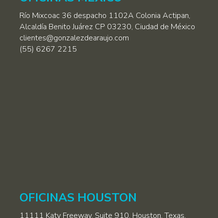
vacío.
Río Mixcoac 36 despacho 1102A Colonia Actipan,
Alcaldía Benito Juárez CP 03230, Ciudad de México
clientes@gonzalezdearaujo.com
(55) 6267 2215
OFICINAS HOUSTON
11111 Katy Freeway, Suite 910, Houston, Texas,