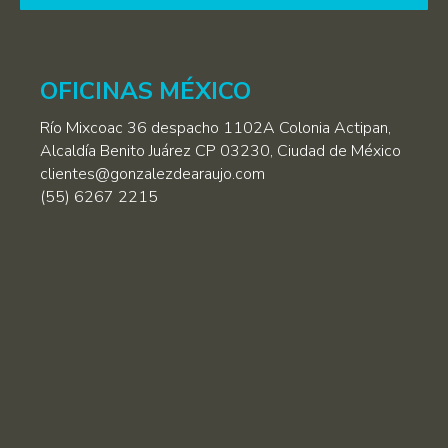
deja
este
campo
OFICINAS MÉXICO
vacío.
Río Mixcoac 36 despacho 1102A Colonia Actipan,
Alcaldía Benito Juárez CP 03230, Ciudad de México
clientes@gonzalezdearaujo.com
(55) 6267 2215