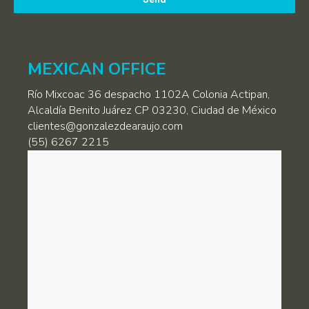
favor,
deja
este
campo
MEXICAN OFFICE
vacío.
Río Mixcoac 36 despacho 1102A Colonia Actipan,
Alcaldía Benito Juárez CP 03230, Ciudad de México
clientes@gonzalezdearaujo.com
(55) 6267 2215