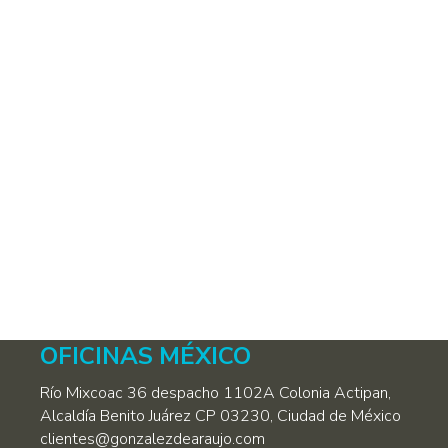
julio 30, 2019
Deja un comentario
En esta época de gran volatilidad económica,
ya sea porque decidimos dejar nuestro
empleo, para tener una entrada de ingresos
adicional, o bien por curiosidad, cada vez
somos más las personas que pensamos que
el emprender un negocio es una gran idea. Y
sí que lo es. En este sentido y para ayudar a
aquellos…
OFICINAS MÉXICO
Río Mixcoac 36 despacho 1102A Colonia Actipan,
Alcaldía Benito Juárez CP 03230, Ciudad de México
clientes@gonzalezdearaujo.com